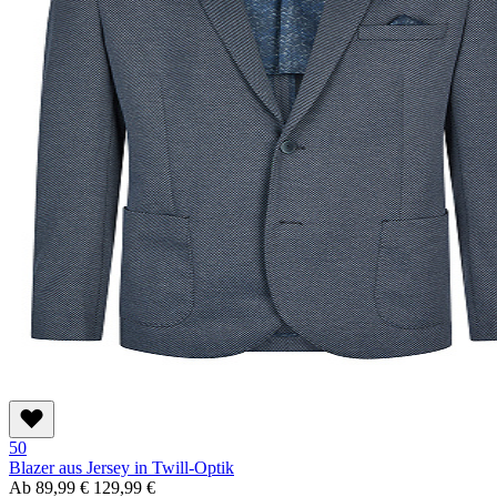
50
Blazer aus Jersey in Twill-Optik
Ab
89,99 €
129,99 €